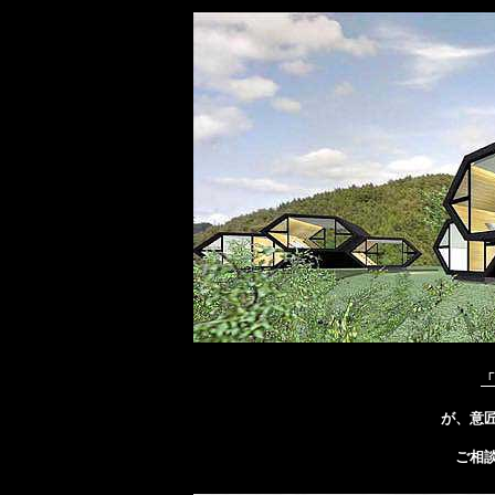
「
が、意
ご相