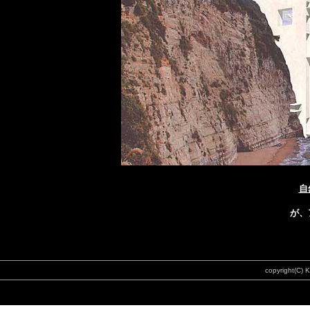
自
が、
copyright(C) K